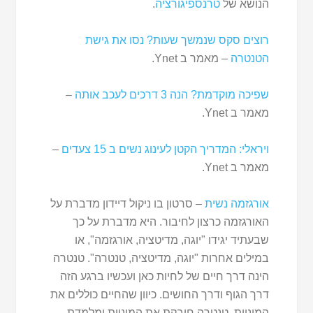
הנושא של
טרנספיגורציה
.
רוצים סקס שנמשך שעות? נסו את גישת
הטנטרה
– מאמר ב Ynet.
שפיכה מוקדמת? הנה 3 דרכים לעכב אותה
–
מאמר ב Ynet.
ויראלי: המדריך הקטן לעינוג נשים ב 15 צעדים
–
מאמר ב Ynet.
אורגזמה נשית
– סרטון בו ניקול דיידון מדברת על
האורגזמה כרצון לחיבור. היא מדברת על כך
שבעתיד יגידו "יוגה, מדיטציה, אורגזמה", או
במילים אחרות "יוגה, מדיטציה, טנטרה". טנטרה
הינה דרך חיים של לחיות כאן ועכשיו ברגע הזה
דרך הגוף ודרך החושים. כיוון שהחיים כוללים את
המיניות, טנטרה חובקת את המיניות ומלמדת