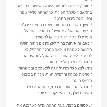
* מומלץ להכנס לתנוחות היוגה באיטיות ובהדרגה,
בהתאם ליכולתך הפיזית, כך שהגוף נשאר נינוח
ורפוי בעת ביצוע התרגיל.
* משך השהייה בתנוחות היוגה בהתאם ליכולתך
הפיזית. אם את/ה מתעייפ/ת במהלך התרגיל,
מומלץ להפסיק, לנוח ורק אז להמשיך.
*
כאב זה איתות ברור לעצור!
אם את/ה חש/ה
תחושה לא נוחה או כאב במהלך התרגיל, נא
להפסיק וליידע אותי בכדי שאוכל להתאים את
התרגיל ליכולתך ולמבנה גופך.
ניתן לבצע כל תרגיל יוגה ללא כאב ובנינוחות
.
* נשימת עמוקה והרפיית הגוף, מקלות בביצוע
תרגילי היוגה.
* תרגול יוגה באופן הדרגתי, בהתאם ליכולת
האישית שלך, הינו האפקטיבי ביותר.
7.
לנשים בלבד:
בעת מחזור, עדיף לא לבצע את