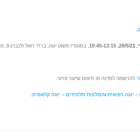
ב
.
10:4
, בסטודיו פשוט יוגה, ברח' ראול ולנברג 9, מרכז מסחרי רמת אשכול, בחיפה.
ר
להרשמה לסדנה או תיאום שיעור פרטי.
 יוגה רפואית
ו
המלצות תלמידים – יוגה קלאסית
.