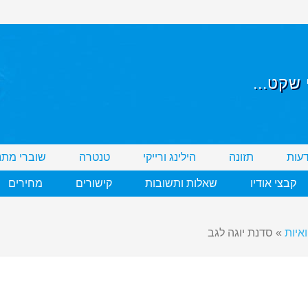
שקט...
דעות
תזונה
הילינג ורייקי
טנטרה
שוברי מתנ
קבצי אודיו
שאלות ותשובות
קישורים
מחירים
איות
»
סדנת יוגה לגב