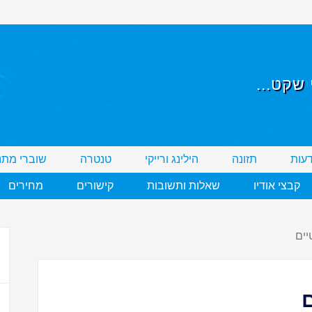
שקט...
דעות
תזונה
הילינג ורייקי
טנטרה
שוברי מתנ
קבצי אודיו
שאלות ותשובות
קישורים
מחירים
יים