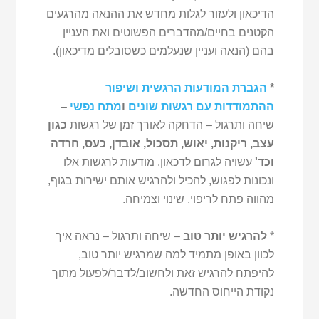
הדיכאון ולעזור לגלות מחדש את ההנאה מהרגעים
הקטנים בחיים/מהדברים הפשוטים ואת העניין
בהם (הנאה ועניין שנעלמים כשסובלים מדיכאון).
*
הגברת המודעות הרגשית ושיפור
ההתמודדות עם רגשות שונים
ו
מתח נפשי
–
שיחה ותרגול – הדחקה לאורך זמן של רגשות
כגון
עצב, ריקנות, יאוש, תסכול, אובדן,
כעס,
חרדה
וכד'
עשויה לגרום לדכאון. מודעות לרגשות אלו
ונכונות לפגוש, להכיל ולהרגיש אותם ישירות בגוף,
מהווה פתח לריפוי, שינוי וצמיחה.
*
להרגיש יותר טוב
– שיחה ותרגול – נראה איך
לכוון באופן מתמיד למה שמרגיש יותר טוב,
להיפתח להרגיש זאת ולחשוב/לדבר/לפעול מתוך
נקודת הייחוס החדשה.