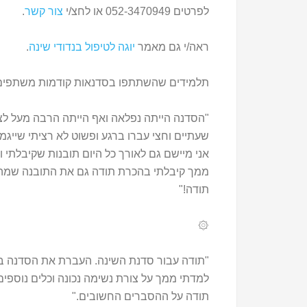
לפרטים 052-3470949 או לחצ/י
צור קשר
.
ראה/י גם מאמר
יוגה לטיפול בנדודי שינה
.
תלמידים שהשתתפו בסדנאות קודמות משתפים 
"הסדנה הייתה נפלאה ואף הייתה הרבה מעל לצי
שעתיים וחצי עברו ברגע ופשוט לא רציתי שייגמר
אני מיישם גם לאורך כל היום תובנות שקיבלתי וכ
ממך קיבלתי בהכרת תודה גם את התובנה שמה שק
תודה!"
۞
"תודה עבור סדנת השינה. העברת את הסדנה במ
למדתי ממך על צורת נשימה נכונה וכלים נוספי
תודה על ההסברים החשובים."