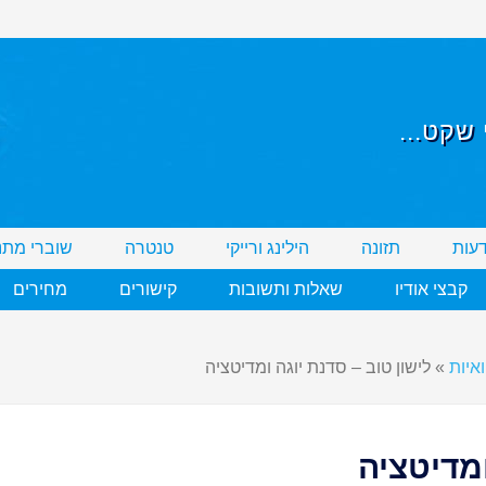
שקט...
דעות
תזונה
הילינג ורייקי
טנטרה
שוברי מתנ
קבצי אודיו
שאלות ותשובות
קישורים
מחירים
איות
»
לישון טוב – סדנת יוגה ומדיטציה
ומדיטציה