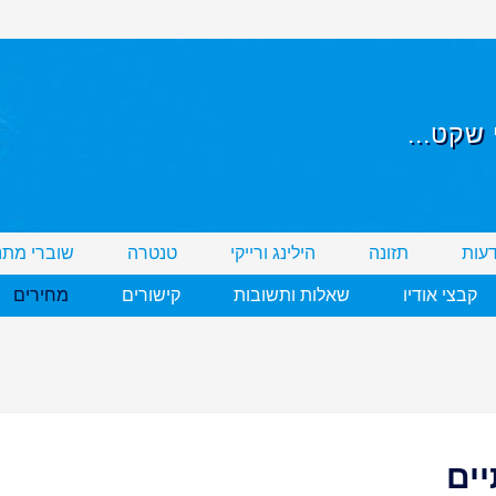
שקט...
דעות
תזונה
הילינג ורייקי
טנטרה
שוברי מתנ
קבצי אודיו
שאלות ותשובות
קישורים
מחירים
ים