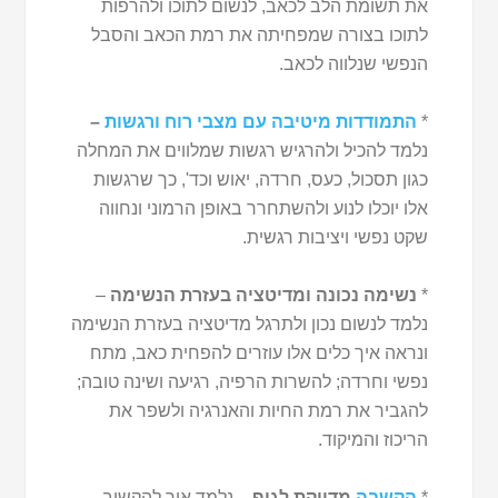
את תשומת הלב לכאב, לנשום לתוכו ולהרפות
לתוכו בצורה שמפחיתה את רמת הכאב והסבל
הנפשי שנלווה לכאב.
*
התמודדות מיטיבה עם מצבי רוח ורגשות
–
נלמד להכיל ולהרגיש רגשות שמלווים את המחלה
כגון תסכול, כעס, חרדה, יאוש וכד', כך שרגשות
אלו יוכלו לנוע ולהשתחרר באופן הרמוני ונחווה
שקט נפשי ויציבות רגשית.
*
נשימה נכונה ומדיטציה בעזרת הנשימה
–
נלמד לנשום נכון ולתרגל מדיטציה בעזרת הנשימה
ונראה איך כלים אלו עוזרים להפחית כאב, מתח
נפשי וחרדה; להשרות הרפיה, רגיעה ושינה טובה;
להגביר את רמת החיות והאנרגיה ולשפר את
הריכוז והמיקוד.
*
הקשבה
מדויקת לגוף –
נלמד איך להקשיב