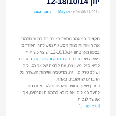
יוון 12-18/10/14
06/11/2014
על ידי
Mayan
כתוב תגובה
תקציר
: המאמר מתעד בצורה כתובה ומצולמת
את חוויות ותובנות מסע גוף נפש להרי הפינדוס
בצפון מערב יוון 12-18/10/14, שיצא כשיתוף
פעולה של
חברת היעד הבא
ו
פשוט יוגה
, בהדרכת
לביא סגל ומעין צח, עם קבוצה של 18 מטיילים
ושילב טרקים, יוגה, מדיטציה ושיחות העשרה על
הדברים שחשובים באמת.
כמובן שאת החוויה האמיתית לא באמת ניתן
לתעד במילים ואפילו לא בתמונות וסרטים, אך
אפשר לנסות.
[קרא עוד …]