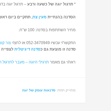
*
תרגול יוגה של כשעה ורבע
– תרגול יוגה בדג
הסדנה בהנחיית
מעין צח
, תתקיים ביום ראשון, 15/3/20, -22:30
מחיר השתתפות בסדנה: 100 ש"ח.
התקשר/י עכשיו 052-3470949 או לחצ/י
צור קש
סדנה זו מוצעת גם כ
סדנה דיגיטלית
לצפייה ו
ראה/י גם מאמר
תרגילי היוגה – מעבר לתרגול הפ
מתוייק תחת:
סדנאות עומק של יוגה