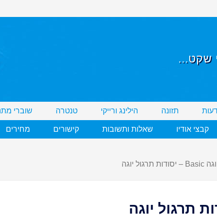
שקט...
דעות
תזונה
הילינג ורייקי
טנטרה
שוברי מתנ
קבצי אודיו
שאלות ותשובות
קישורים
מחירים
ות תרגול יוגה