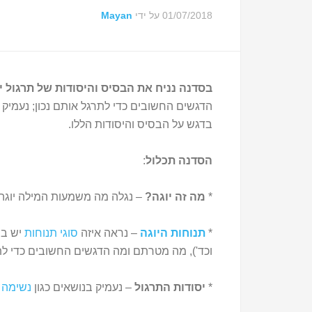
01/07/2018
על ידי
Mayan
בסדנה נניח את הבסיס והיסודות של תרגול י
הדגשים החשובים כדי לתרגל אותם נכון; נעמיק בנ
בדגש על הבסיס והיסודות הללו.
הסדנה תכלול
:
*
מה זה יוגה?
– נגלה מה משמעות המילה יוגה 
*
תנוחות היוגה
– נראה איזה
סוגי תנוחות
יש בי
וכד'), מה מטרתם ומה הדגשים החשובים כדי לתר
*
יסודות התרגול
– נעמיק בנושאים כגון
נשימה י