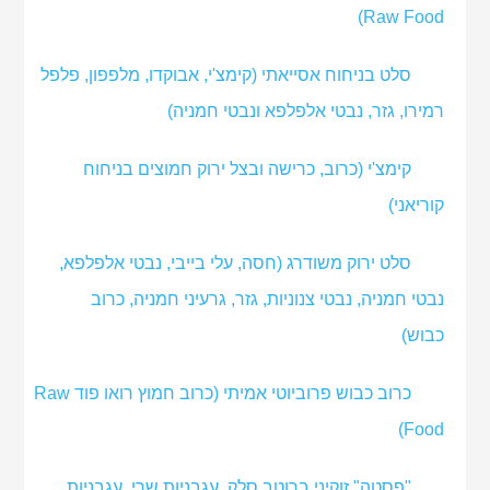
Raw Food)
סלט בניחוח אסייאתי (קימצ'י, אבוקדו, מלפפון, פלפל
רמירו, גזר, נבטי אלפלפא ונבטי חמניה)
קימצ'י (כרוב, כרישה ובצל ירוק חמוצים בניחוח
קוריאני)
סלט ירוק משודרג (חסה, עלי בייבי, נבטי אלפלפא,
נבטי חמניה, נבטי צנוניות, גזר, גרעיני חמניה, כרוב
כבוש)
כרוב כבוש פרוביוטי אמיתי (כרוב חמוץ רואו פוד Raw
Food)
"פסטה" זוקיני ברוטב סלק, עגבניות שרי, עגבניות