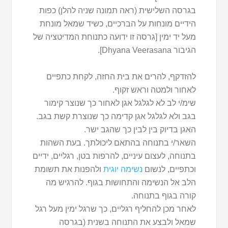
בגרסה השלישית (ראה תמונה שניה להלן) כפות
הידיים מונחות על הברכיים, כשיד שמאל מונחת
מעל יד ימין [גרסה זו ידועה כתנוחת המדיטציה של
הגיבור Dhyana Veerasana].
להזדקף, להרים את בית החזה, לקחת כתפיים
לאחור ולמטה וראש זקוף.
שימ/י לב לא לגלגל אגן לאחור כך שנוצר קימור
בגב ולא לגלגל אגן קדימה כך שנוצרת קשת בגב.
האגן בדיוק בין לבין כך שהגב ישר.
השאר/י בתנוחה בהתאם ליכולתך. בעת השהות
בתנוחה, לעצום עיניים, להרפות בטן, רגליים, ידיים
וכתפיים, לנשום
נשימה יוגית
ולהפנות את תשומת
הלב אל הנשימה והתחושות בגוף. להרגיש מה
קורה בגוף בתנוחה.
לאחר מכן להחליף רגליים, כך שרגל ימין מעל רגל
שמאל ולבצע את התנוחה בשנית (בגרסה