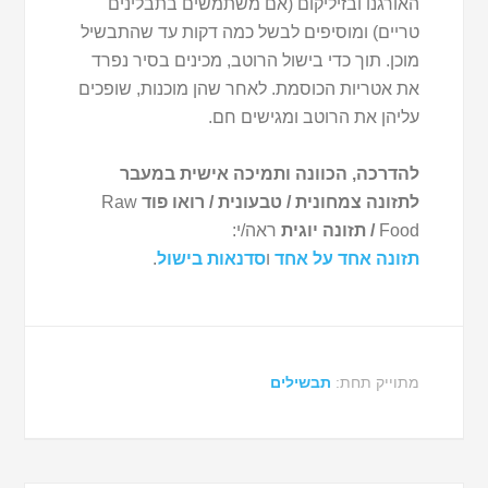
האורגנו ובזיליקום (אם משתמשים בתבלינים
טריים) ומוסיפים לבשל כמה דקות עד שהתבשיל
מוכן. תוך כדי בישול הרוטב, מכינים בסיר נפרד
את אטריות הכוסמת. לאחר שהן מוכנות, שופכים
עליהן את הרוטב ומגישים חם.
להדרכה, הכוונה ותמיכה אישית במעבר
לתזונה צמחונית / טבעונית / רואו פוד
Raw
Food
/ תזונה יוגית
ראה/י:
תזונה אחד על אחד
ו
סדנאות בישול
.
מתוייק תחת:
תבשילים