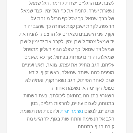
לשבת עם הרגליים ישרות קדימה, רגל שמאל
נשארת ישרה, להניח את כף רגל ימין, לצד שמאל
של ברך שמאל, כך שכל כף הרגל מונחת על
הרצפה. לקחת ישבן קצת אחורה כך שהגב יהיה
זקוף, שני הישבנים נשארים על הרצפה. להניח את
יד שמאל צמוד לישבן ימין. לקרב את יד ימין לישבן
שמאל ויד שמאל, כך שפלג הגוף העליון מתפתל
שמאלה, והידיים עוזרות בפיתול, אך לא נשענים
עליהם, הגב מחזיק את עצמו. צוואר, ראש ועיניים
מופנים כמה שיותר שמאלה, ראש זקוף. לודא
שגם לאחר הפיתול, הגב נשאר זקוף, ואת/ה לא
כפופ/ה קדימה או נשענ/ת אחורה.
השאר/י בתנוחה בהתאם ליכולתך. בעת השהות
בתנוחה, לעצום עיניים, להרפות רגליים, בטן
וכתפיים, לנשום
נשימה יוגית
ולהפנות את תשומת
הלב אל הנשימה והתחושות בגוף. להרגיש מה
קורה בגוף בתנוחה.