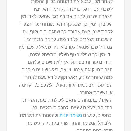
לאחר מכן, לבצע את התנוחה בכיוון ההפוך:
לשבת עם הרגליים ישרות קדימה, רגל ימין
נשארת ישרה, להניח את כף רגל שמאל, לצד ימין
של ברך ימין, כך שכל כף הרגל מונחת על הרצפה.
לקחת ישבן קצת אחורה כך שהגב יהיה זקוף, שני
הישבנים נשארים על הרצפה. להניח את יד ימין
צמוד לישבן שמאל. לקרב את יד שמאל לישבן ימין
ויד ימין, כך שפלג הגוף העליון מתפתל ימינה,
והידיים עוזרות בפיתול, אך לא נשענים עליהם,
הגב מחזיק את עצמו. צוואר, ראש ועיניים מופנים
כמה שיותר ימינה, ראש זקוף. לודא שגם לאחר
הפיתול, הגב נשאר זקוף, ואת/ה לא כפופ/ה קדימה
או נשענ/ת אחורה.
השאר/י בתנוחה בהתאם ליכולתך. בעת השהות
בתנוחה, לעצום עיניים, להרפות רגליים, בטן
וכתפיים, לנשום
נשימה יוגית
ולהפנות את תשומת
הלב אל הנשימה והתחושות בגוף. להרגיש מה
קורה בגוף בתנוחה.