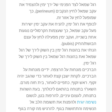
רגל שמאל לצד הפנימי של ירך ימין ולהצמיד את
עקב שמאל לחיץ הנקבים (perineum), כך
שמופעל לחץ על אזור זה.
לכופף את רגל ימין, להניח את עקב ימין ישירות
מעל עקב שמאל, כך שעצמות הקרסוליים נוגעות
אחת בשנייה, ועקב ימין מפעילה לחץ על עצם
הבושת/החיק (pubis).
הנח/י את בהונות רגל ימין בין השוק לירך של רגל
שמאל ואת בהונות רגל שמאל בין השוק לירך של
רגל ימין.
הברכיים מונחות על הרצפה. ידיים מונחות על
הברכיים. לקחת ישבן קצת לאחור כדי שהגב יהיה
זקוף. ראש זקוף, כתפיים לאחור, בית חזה מורם.
השאר/י בתנוחה בהתאם ליכולתך. בעת השהות
בתנוחה, לעצום עיניים, להרפות בטן, לנשום
נשימה יוגית
ולהפנות את תשומת הלב אל
הנשימה והתחושות בגוף. להרגיש מה קורה בגוף