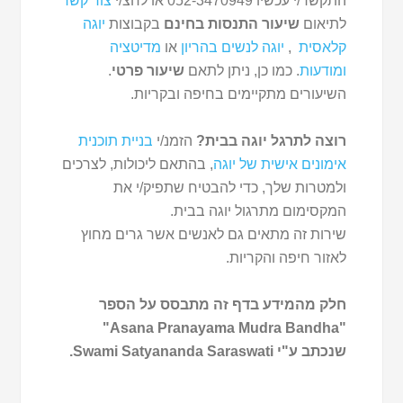
התקשר/י עכשיו 052-3470949 או לחצ/י
צור קשר
לתיאום
שיעור התנסות בחינם
בקבוצות
יוגה
קלאסית
,
יוגה לנשים בהריון
או
מדיטציה
ומודעות
. כמו כן, ניתן לתאם
שיעור פרטי
.
השיעורים מתקיימים בחיפה ובקריות.
רוצה לתרגל יוגה בבית?
הזמנ/י
בניית תוכנית
אימונים אישית של יוגה
, בהתאם ליכולות, לצרכים
ולמטרות שלך, כדי להבטיח שתפיק/י את
המקסימום מתרגול יוגה בבית.
שירות זה מתאים גם לאנשים אשר גרים מחוץ
לאזור חיפה והקריות.
חלק מהמידע בדף זה מתבסס על הספר
"Asana Pranayama Mudra Bandha"
שנכתב ע"י Swami Satyananda Saraswati.