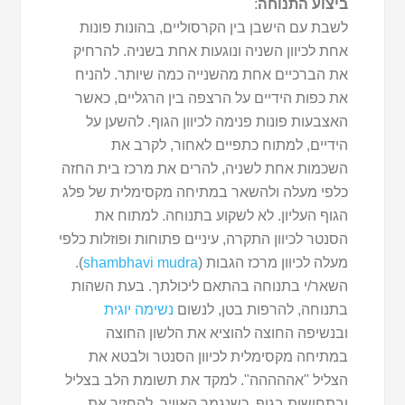
ביצוע התנוחה
:
לשבת עם הישבן בין הקרסוליים, בהונות פונות
אחת לכיוון השניה ונוגעות אחת בשניה. להרחיק
את הברכיים אחת מהשנייה כמה שיותר. להניח
את כפות הידיים על הרצפה בין הרגליים, כאשר
האצבעות פונות פנימה לכיוון הגוף. להשען על
הידיים, למתוח כתפיים לאחור, לקרב את
השכמות אחת לשניה, להרים את מרכז בית החזה
כלפי מעלה ולהשאר במתיחה מקסימלית של פלג
הגוף העליון. לא לשקוע בתנוחה. למתוח את
הסנטר לכיוון התקרה, עיניים פתוחות ופוזלות כלפי
מעלה לכיוון מרכז הגבות (
shambhavi mudra
).
השאר/י בתנוחה בהתאם ליכולתך. בעת השהות
בתנוחה, להרפות בטן, לנשום
נשימה יוגית
ובנשיפה החוצה להוציא את הלשון החוצה
במתיחה מקסימלית לכיוון הסנטר ולבטא את
הצליל "אההההה". למקד את תשומת הלב בצליל
ובתחושות בגוף. כשנגמר האוויר, להחזיר את