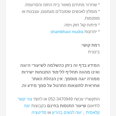
* שחרור מתחים מאזור בית החזה והסרעפת.
* מומלץ לאנשים שסובלים מגמגום, עצבנות או
מופנמות.
* פיתוח קול חזק ויפה.
* יתרונות
shambhavi mudra
רמת קושי
:
בינונית
המידע בדף זה ניתן כהשלמה לשיעורי היוגה
ואינו מהווה תחליף ללימוד התנוחות ישירות
ממורה יוגה מוסמך. אין הנהלת האתר
אחראית לתוצאות התרגול על סמך מידע זה.
התקשר/י עכשיו 052-3470949 או לחצ/י
צור קשר
לתיאום
שיעור התנסות בחינם
בקבוצות
יוגה
קלאסית
,
יוגה לנשים בהריון
או
מדיטציה