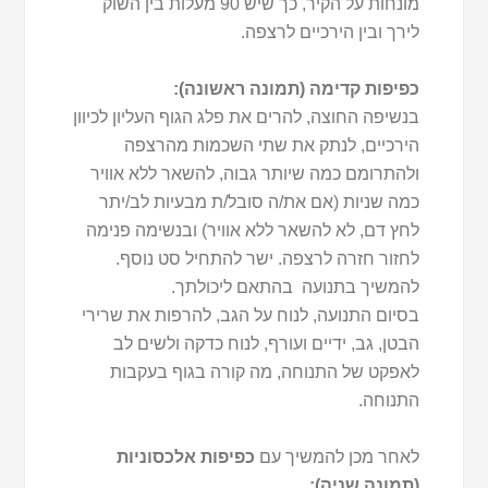
מונחות על הקיר, כך שיש 90 מעלות בין השוק
לירך ובין הירכיים לרצפה.
כפיפות קדימה (תמונה ראשונה):
בנשיפה החוצה, להרים את פלג הגוף העליון לכיוון
הירכיים, לנתק את שתי השכמות מהרצפה
ולהתרומם כמה שיותר גבוה, להשאר ללא אוויר
כמה שניות (אם את/ה סובל/ת מבעיות לב/יתר
לחץ דם, לא להשאר ללא אוויר) ובנשימה פנימה
לחזור חזרה לרצפה. ישר להתחיל סט נוסף.
להמשיך בתנועה בהתאם ליכולתך.
בסיום התנועה, לנוח על הגב, להרפות את שרירי
הבטן, גב, ידיים ועורף, לנוח כדקה ולשים לב
לאפקט של התנוחה, מה קורה בגוף בעקבות
התנוחה.
לאחר מכן להמשיך עם
כפיפות אלכסוניות
(תמונה שניה):