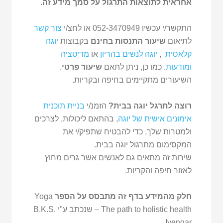
אחראית לתוצאות התרגול על סמך מידע זה.
התקשר/י עכשיו 052-3470949 או לחצ/י
צור קשר
לתיאום
שיעור התנסות בחינם
בקבוצות
יוגה
קלאסית
,
יוגה לנשים בהריון
או
מדיטציה
ומודעות
. כמו כן, ניתן לתאם
שיעור פרטי
.
השיעורים מתקיימים בחיפה ובקריות.
רוצה לתרגל יוגה בבית?
הזמנ/י
בניית תוכנית
אימונים אישית של יוגה
, בהתאם ליכולות, לצרכים
ולמטרות שלך, כדי להבטיח שתפיק/י את
המקסימום מתרגול יוגה בבית.
שירות זה מתאים גם לאנשים אשר גרים מחוץ
לאזור חיפה והקריות.
חלק מהמידע בדף זה מתבסס על הספר
Yoga
– The path to holistic health שנכתב ע"י B.K.S.
Iyengar.