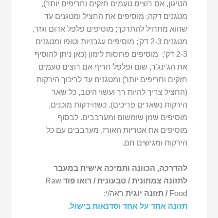
הטיגון, אם רוצים טעמים חזקים וחריפים יותר),
מטגנים דקה; מוסיפים את החציל ומטגנים עד
שהוא מתחיל להתרכך; מוסיפים פלפל אדום וגזר,
מטגנים 2-3 דק'; מוסיפים עגבניות וטופו ומטגנים
2-3 דק'; מוסיפים פרוסות לימון (כאן ניתן להוסיף
את הג'ינג'ר, שום ופלפל חריף אם רוצים טעמים
חזקים וחריפים יותר) ומטגנים עד לריכוך הירקות
(החציל צריך להיות רך ועשוי היטב, כל שאר
הירקות נשארים פריכים). כשהירקות מוכנים,
מוסיפים שמן שומשום ומערבבים. לבסוף
מוסיפים את אטריות האורז, מערבבים עם כל
הירקות ומגישים חם.
להדרכה, הכוונה ותמיכה אישית במעבר
לתזונה צמחונית / טבעונית / רואו פוד
Raw
Food
/ תזונה יוגית
ראה/י:
תזונה אחד על אחד
ו
סדנאות בישול
.