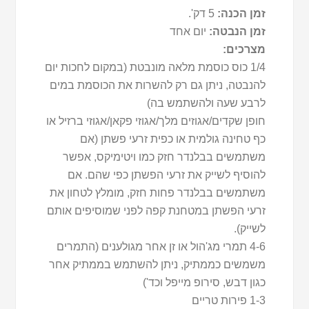
זמן הכנה:
5 דק'.
זמן הנבטה:
יום אחד
מצרכים:
1/4 כוס כוסמת מלאה מונבטת (במקום לחכות יום
להנבטה, ניתן גם רק להשרות את הכוסמת במים
לרבע שעה ולהשתמש בה)
חופן שקדים/אגוזים מלך/אגוזי פקאן/אגוזי ברזיל או
כף טחינה גולמית או כפית זרעי פשתן (אם
משתמשים בבלנדר חזק כמו ויטימיקס, אפשר
להוסיף לשייק את זרעי הפשתן כפי שהם. אם
משתמשים בבלנדר פחות חזק, מומלץ לטחון את
זרעי הפשתן במטחנת קפה לפני שמוסיפים אותם
לשייק).
4-6 תמרי מג'הול או זן אחר מגולענים (התמרים
משמשים כממתיק, ניתן להשתמש בממתיק אחר
כגון דבש, סירופ מייפל וכד')
1-3 פירות טריים