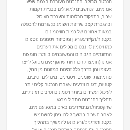
הנבטה מבוקר. ההנבטה מעוררת בצמח שפע
אנזימים, הנחשבים למועילים בבניית רקמות
שריר, בתפקוד הבלוטות ומערכת העיכול
ובהגברת קצב שריפת השומנים; גורמת להכפלה
במאות אחוזים של כמות הוויטמינים
בקטניה/דגן/זרע/גרעין ומוסיפה ויטמנים נוספים
כמו ויטמין C; נבטים מכילים את הערכים
התזונתיים הגבוהים והמשובחים ביותר: חומצות
אמינו (חומצות הכרחיות שהגוף אינו מסוגל לייצר
בעצמו והן בדרך כלל זמינות במזונות מן החי),
פחמימות, שומנים, ויטמינים, מינרלים וסיבים.
קטניות, דגנים וזרעים שעברו הנבטה קלים יותר
לעיכול ועשירים ביותר ויטמינים וסיבים תזונתיים.
תהליך ההנבטה מתחיל מרגע
שהקטניות/דגנים/זרעים באים במגע עם מים.
לאחר השריה במשך לילה, ניתן להשתמש
בקטניות/דגנים/זרעים או להמשיך בתהליך
ההנבטה ע"י הנחתם בצלחת הנבטה או על