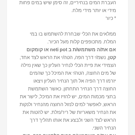
העברת המים בנחיריים, זה סימן שיש במים פחות
מידי או יותר מידי מלח.
* כיור
ממלאים את הכלי שבחרת להשתמש בו במי
המלח. מתכופפים קלות מעל הכיור.
אם את/ה משתמש/ת ב neti pot או קומקום
קטן
, נשמ/י דרך הפה, הטה/י את הראש לצד אחד,
הצמידי את פיית הכלי לנחיר העליון כך שאין נזילה
של מים החוצה, הטה/י את המיכל כך שהמים
יזרמו דרך הפיה אל תוך הנחיר העליון ויצאו
החוצה דרך הנחיר התחתון. כאשר השתמשת
בחצי מכמות המים, יש להזיז את המיכל, לישר את
הראש, לאפשר למים לנזול החוצה מהנחיר ולנקות
את הנחיר משאריות של ריר/נזלת. יש להטות את
הראש לצד השני ולבצע את אותו תהליך דרך
הנחיר השני.