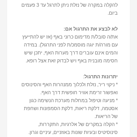
להקלה במקרה של נזלת ניתן לתרגל עד 3 פעמים
ביום.
לא לבצע את התרגול אם:
את/ה סובל/ת מדימום כרוני באף (אז יש להתייעץ
עם מורה/ת יוגה מוסמכ/ת לפני התרגול). במידה
והמים אינם עוברים דרך מערות האף, יתכן שיש
חסימה מובנית באף ויש לבדוק זאת אצל רופא.
יתרונות התרגול
:
* ניקוי ריר, נזלת ולכלוך ממנהרות האף והסינוסים
ואפשור זרימת אוויר חופשית דרך האף.
* מניעה וטיפול במחלות מערכת הנשימה כגון
אסטמה, דלקת ריאות, דלקת הסמפונות ושחפת
של הריאות.
* הקלה במקרים של אלרגיות, התקררות,
סינוסיטיס ובעיות שונות באוזניים, עיניים וגרון.