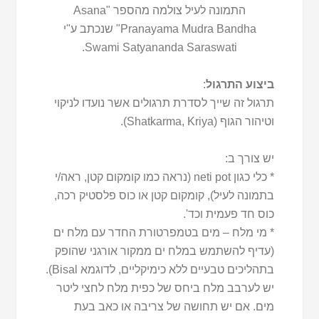
התמונה לעיל צולמה מהספר "Asana
Pranayama Mudra Bandha" שנכתב ע"י
Swami Satyananda Saraswati.
ביצוע התרגול
:
תרגול זה שייך לסדרת תרגולים אשר נועדו לניקוי
וטיהור הגוף (Shatkarma, Kriya).
יש צורך ב:
* כלי כגון neti pot (נראה כמו קומקום קטן, ראה/י
בתמונה לעיל), קומקום קטן או כוס פלסטיק רכה,
כוס חד פעמית וכד'.
* מי מלח – מים בטמפרטורת החדר עם מלח ים
(עדיף להשתמש במלח ים ממקור אורגני שהופק
בתהליכים טבעיים ללא כימיקליים, לדוגמא Bisal).
יש לערבב מלח ביחס של כפית מלח לחצי ליטר
מים. אם יש תחושה של צריבה או כאב בעת