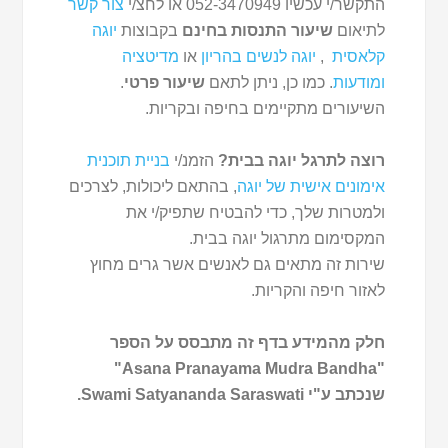
התקשר/י עכשיו 052-3470949 או לחצ/י
צור קשר
לתיאום
שיעור התנסות בחינם
בקבוצות
יוגה
קלאסית
,
יוגה לנשים בהריון
או
מדיטציה
ומודעות
. כמו כן, ניתן לתאם
שיעור פרטי
.
השיעורים מתקיימים בחיפה ובקריות.
רוצה לתרגל יוגה בבית?
הזמנ/י
בניית תוכנית
אימונים אישית של יוגה
, בהתאם ליכולות, לצרכים
ולמטרות שלך, כדי להבטיח שתפיק/י את
המקסימום מתרגול יוגה בבית.
שירות זה מתאים גם לאנשים אשר גרים מחוץ
לאזור חיפה והקריות.
חלק מהמידע בדף זה מתבסס על הספר
"Asana Pranayama Mudra Bandha"
שנכתב ע"י Swami Satyananda Saraswati.