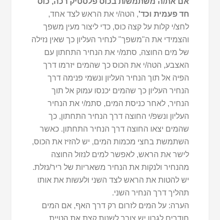
אם את/ה משתמש/ת בכוס פלסטיק רכה, כוס
חד פעמית וכד'
, הטה/י את הראש לצד אחד,
לחצ/י קלות על קצה כוס, כדי ליצור מעין משפך
והצמידי את ה"משפך" לנחיר העליון כך שאין נזילה
של מים החוצה, סתמ/י את הנחיר התחתון עם
האצבע, הטה/י את הכוס כך שהמים יזרמו דרך
הפיה אל תוך הנחיר העליון ונשמי פנימה דרך
הנחיר העליון כך שהמים יכנסו עמוק אל תוך
הנחיר, לאחר כניסת המים, סתמ/י את הנחיר
העליון ונשפ/י החוצה דרך הנחיר התחתון, כך
שהמים יצאו החוצה דרך הנחיר התחתון. כאשר
השתמשת בחצי מכמות המים, יש להזיז את הכוס,
לישר את הראש, לאפשר למים לנזול החוצה
מהנחיר ולנקות את הנחיר משאריות של ריר/נזלת.
יש להטות את הראש לצד השני ולעשות את אותו
תהליך דרך הנחיר השני.
הערה: על המים לזרום רק דרך האף, אם המים
חודרים לגרון יש צורך לשנות קצת את הטיית