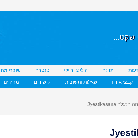
שקט...
דעות
תזונה
הילינג ורייקי
טנטרה
שוברי מתנ
קבצי אודיו
שאלות ותשובות
קישורים
מחירים
נעלה Jyestikasana