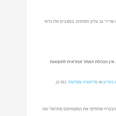
בעמוד השדרה, בעיקר דלקת בחוליות הצוואר (cervical spondylitis) , צוואר ו/או שרירי גב עליון תפוסים. במצבים אלו כדאי
. אין הנהלת האתר אחראית לתוצאות
 בהריון
או
מדיטציה ומודעות
. כמו כן,
להבטיח שתפיק/י את המקסימום מתרגול יוגה