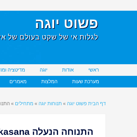
פשוט יוגה
לגלות אי של שקט בעולם של אי 
ראשי
אודות
יוגה
מדיטציה ומו
מערכת שעות
המלצות
מאמרים
דף הבית פשוט יוגה
»
תנוחות יוגה
»
מתחילים
»
התנוחה ה
התנוחה הנעלה Jyestikasana