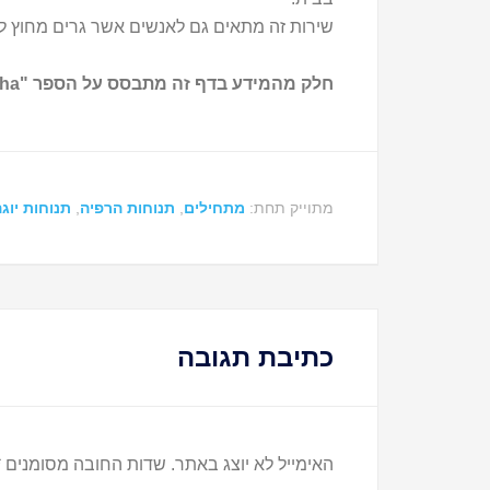
שירות זה מתאים גם לאנשים אשר גרים מחוץ לא
חלק מהמידע בדף זה מתבסס על הספר "Asana Pranayama Mudra Bandha" שנכתב ע"י Swami Satyananda Saraswati.
מתוייק תחת:
מתחילים
,
תנוחות הרפיה
,
תנוחות יוג
כתיבת תגובה
האימייל לא יוצג באתר.
שדות החובה מסומנים
*