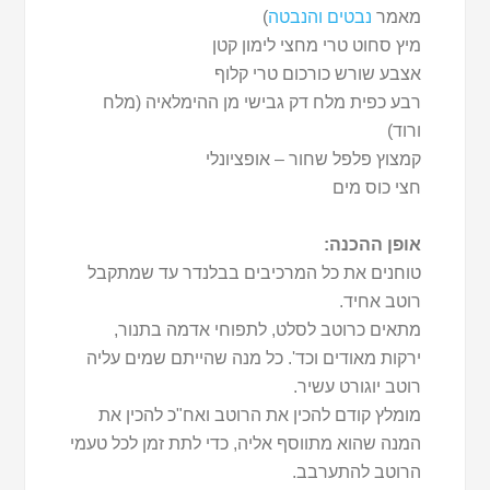
מאמר
נבטים והנבטה
)
מיץ סחוט טרי מחצי לימון קטן
אצבע שורש כורכום טרי קלוף
רבע כפית מלח דק גבישי מן ההימלאיה (מלח
ורוד)
קמצוץ פלפל שחור – אופציונלי
חצי כוס מים
אופן ההכנה:
טוחנים את כל המרכיבים בבלנדר עד שמתקבל
רוטב אחיד.
מתאים כרוטב לסלט, לתפוחי אדמה בתנור,
ירקות מאודים וכד'. כל מנה שהייתם שמים עליה
רוטב יוגורט עשיר.
מומלץ קודם להכין את הרוטב ואח"כ להכין את
המנה שהוא מתווסף אליה, כדי לתת זמן לכל טעמי
הרוטב להתערבב.