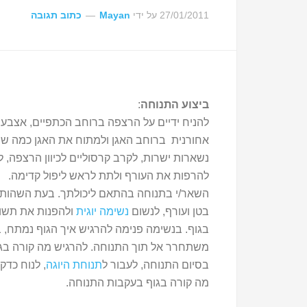
27/01/2011
על ידי
Mayan
כתוב תגובה
ביצוע התנוחה
:
להניח ידיים על הרצפה ברוחב הכתפיים, אצבעות
אחורנית ברוחב האגן ולמתוח את האגן כמה שיותר
נשארות ישרות, לקרב קרסוליים לכיוון הרצפה, ל
להרפות את העורף ולתת לראש ליפול קדימה.
השאר/י בתנוחה בהתאם ליכולתך. בעת השהות ב
בטן ועורף, לנשום
נשימה יוגית
ולהפנות את תשו
בגוף. בנשימה פנימה להרגיש איך הגוף נמתח, 
משתחרר אל תוך התנוחה. להרגיש מה קורה בגו
בסיום התנוחה, לעבור ל
תנוחת היוגה
, לנוח כד
מה קורה בגוף בעקבות התנוחה.