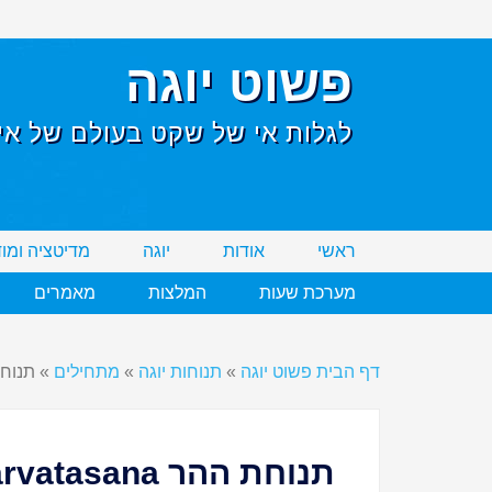
פשוט יוגה
לגלות אי של שקט בעולם של אי 
ראשי
אודות
יוגה
מדיטציה ומו
מערכת שעות
המלצות
מאמרים
דף הבית פשוט יוגה
»
תנוחות יוגה
»
מתחילים
»
תנוחת ההר
תנוחת ההר Parvatasana