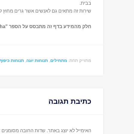
בבית.
שירות זה מתאים גם לאנשים אשר גרים מחוץ לא
חלק מהמידע בדף זה מתבסס על הספר "Asana Pranayama Mudra Bandha" שנכתב ע"י Swami Satyananda Saraswati.
מתוייק תחת:
מתחילים
,
תנוחות יוגה
,
תנוחות כיפוף
כתיבת תגובה
האימייל לא יוצג באתר.
שדות החובה מסומנים
*