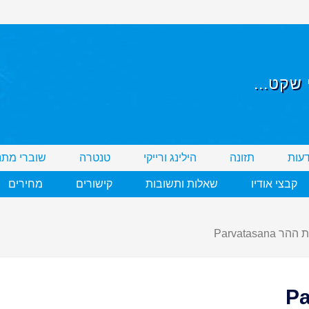
שקט...
דעות
תזונה
הילינג ורייקי
טנטרה
שוברי מתנ
קבצי אודיו
שאלות ותשובות
קישורים
מחירים
 Parvatasana