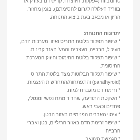
טרומבוזה (=פקקת, היווצרות קריש דם בעורק או
בווריד העלולה לגרום לחסימתם), בזמן מחזור,
הריון או מכאב בעת ביצוע התנוחה.
יתרונות התנוחה:
* שיפור תפקוד בלוטת התריס ואיזון מערכות הדם,
העיכול, הרבייה, העצבים והמע' האנדוקרינית.
* שיפור תפקוד בלוטת התימוס וחיזוק המערכת
החיסונית.
* שיפור תפקוד הבלוטות מצד בלוטת התריס
(parathyroid) והתפתחות/התחדשות העצמות.
* זרימת דם מוגברת למוח.
* השקטת התודעה, שחרור מתח נפשי ומנטלי,
פחדים וכאבי ראש.
* עיסוי האברים הפנימיים באזור הבטן.
* שיפור זרימת הדם באזור הרגליים, בטן ואברי
הרבייה.
* הגמשת הצוואר.