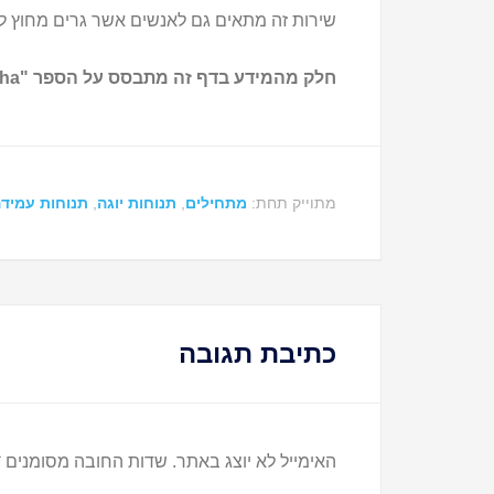
שירות זה מתאים גם לאנשים אשר גרים מחוץ לא
חלק מהמידע בדף זה מתבסס על הספר "Asana Pranayama Mudra Bandha" שנכתב ע"י Swami Satyananda Saraswati.
מתוייק תחת:
מתחילים
,
תנוחות יוגה
,
תנוחות עמיד
כתיבת תגובה
האימייל לא יוצג באתר.
שדות החובה מסומנים
*