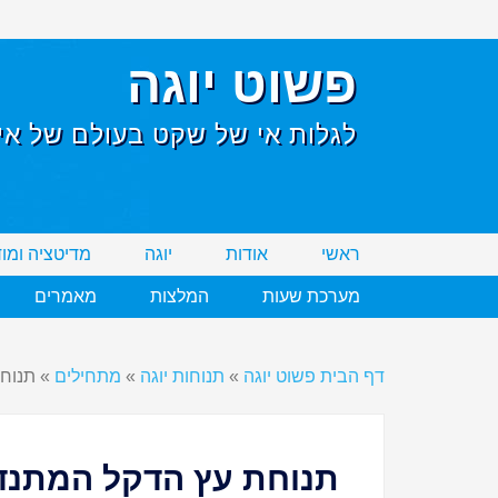
פשוט יוגה
לגלות אי של שקט בעולם של אי 
ראשי
אודות
יוגה
מדיטציה ומו
מערכת שעות
המלצות
מאמרים
דף הבית פשוט יוגה
»
תנוחות יוגה
»
מתחילים
»
תנוחת ע
תנוחת עץ הדקל המתנדנד ka Tadasana