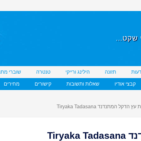
שקט...
דעות
תזונה
הילינג ורייקי
טנטרה
שוברי מתנ
קבצי אודיו
שאלות ותשובות
קישורים
מחירים
ץ הדקל המתנדנד Tiryaka Tadasana
Tirya