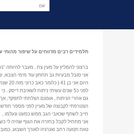
תלמידים רבים מדווחים על שיפור מהותי ע
ברצוני להמליץ על מעין צח . מעבר להיותה "נ
אני סובל מבעיות גב תחתון עוד מימי הצבא, 
היום אני בן 41 ( כלומר כאב כרוני מזה 20 שנה ). ניסיתי כל טיפול ועיסוי אפשרי .
לפני כ5 שנים עשיתי ניתוח לשאיבת דיסק . כי התברר שיש לי 3 פריצות דיסק L3 L4 L5. והמנתח בחר לנתח רק אחת מהן שהיא החמורה ביותר .
גם אחרי הניתוח , אומנם הצלחתי לתפקד, אך 
הצטרפתי לקבוצה של מעיין לפני מספר חודשים
חייב לשתף שכאבי הגב ממש כמעט ונעלמו .
אני מתחיל לקבל בחזרה את הגוף שהיה לי כשהייתי בן 16 וכל תנועה הייתה אפשרית בלי
טווח תנועה רחב ואנרגיה לאורך השבוע. כמובן