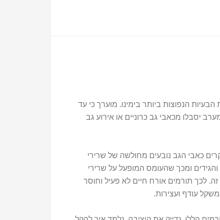
הבעיות הנפוצות ביותר בימינו. מוערך כי עד
 המערב יסבלו מכאבי גב כרוניים או אירוע גב
ראים שבכ 80% מהמקרים כאבי הגב נובעים מחולשה של שרירי
והגידים ומכך שהעומס המופעל על שרירי
ה. לכך תורמים אורח חיים לא פעיל וחוסר
 משקל עודף ועצירות.
רמים הללו. נדייק את היציבה, נלמד איך להקל