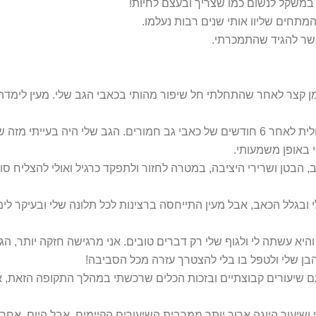
במשקל לנשום כמו שצריך ובעצם לחיות!
המתחים שליוו אותי שנים רבות נעלמו.
פשר להגיד שהתמכרתי.
ן קצר לאחר שהתחלתי חל שיפור מהותי בכאבי הגב שלי. מעין לימדה א
אל מעין הגעתי לשיעורים פרטיים של יוגה טיפולית לאחר 6 חודשים של כאבי גב חמורים. ה
 באופן משמעותי.
בגלל הכאב, אבל מעין התייחסה ברצינות לכל תלונה שלי ובעיקר לימד
א עשתה לי ולגוף שלי רק דברים טובים. אני מרגישה חזקה יותר, הגו
 הבן שלי ולטפל בו בלי להצטרך עזרה מכל הסביבה!
עם שיעורים קבוצתיים ובזכות הכלים שרכשתי במהלך התקופה הזאת, אנ
ושיעור היוגה ארוך יותר ממרבית השיעורים הקיימים, אבל היום, אחרי