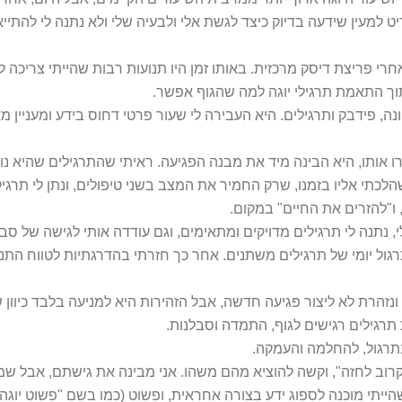
ט למעין שידעה בדיוק כיצד לגשת אלי ולבעיה שלי ולא נתנה לי להתי
י פריצת דיסק מרכזית. באותו זמן היו תנועות רבות שהייתי צריכה ל
תוך התאמת תרגילי יוגה למה שהגוף אפשר.
ונה, פידבק ותרגילים. היא העבירה לי שעור פרטי דחוס בידע ומעניין מ
ו אותו, היא הבינה מיד את מבנה הפגיעה. ראיתי שהתרגילים שהיא נות
לכתי אליו בזמנו, שרק החמיר את המצב בשני טיפולים, ונתן לי תרג
 ו"להזרים את החיים" במקום.
 נתנה לי תרגילים מדויקים ומתאימים, וגם עודדה אותי לגישה של סבל
גול יומי של תרגילים משתנים. אחר כך חזרתי בהדרגתיות לטווח הת
נזהרת לא ליצור פגיעה חדשה, אבל הזהירות היא למניעה בלבד כיוון שא
 תרגילים רגישים לגוף, התמדה וסבלנות.
בתרגול, להחלמה והעמקה.
רוב לחזה", וקשה להוציא מהם משהו. אני מבינה את גישתם, אבל ש
ייתי מוכנה לספוג ידע בצורה אחראית, ופשוט (כמו בשם "פשוט יוגה