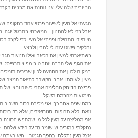
החיובית שלה עלי. אני נותנת את מרבית הקרדי
הגעתי אל מעין לשיעור פרטי אחד בתקופה שאחר
אבל כדי לא להתנוון – המשכתי בתרגול יוגה, 
הייתי די מתחילה ופניתי אל מעין כדי לקבל הכו
וחלקים פשוט עזרו לי להבין ולבצע.
כשתיארתי למעין את הכאב ואילו תנועות הגביר
את הגוף שלי הרבה יותר טוב מפיזיותרפיסט שה
במקום לכוון את התנועה לכוון שרירים תומכים,
מעין, לעומתו, אחרי הקשבה לתיאור המצב שלי,
פריצת הדיסק החלימה אחרי כשנה וחצי של תר
הימנעות מהרמת משקל.
כמה שנים אחר כך, אני מכירה בכוח השרירים ו
וזאת, ללא תרופות וסטרואידים, אלא רק בזכות
אני ממליצה על מעין לכל מי שמחפש הכוונה 
נתקלתי במורים ש"שומרים" על הידע שלהם "ק
אצל מעין נתקלתי בהפך הגמור – היא ראתה שה