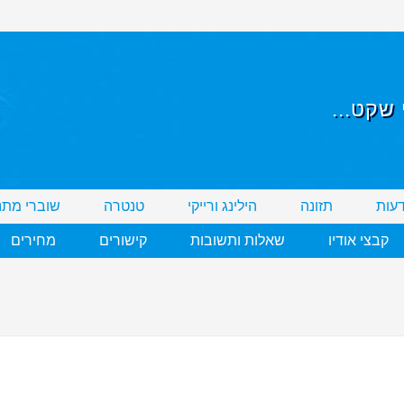
שקט...
דעות
תזונה
הילינג ורייקי
טנטרה
שוברי מתנ
קבצי אודיו
שאלות ותשובות
קישורים
מחירים