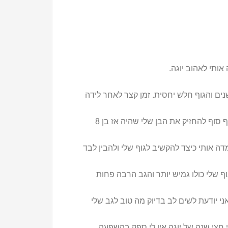
ותי לאהוב יוגה.
גב שלי היה בעייתי מזה שנים והגוף חלש יחסית. זמן קצר לאחר לידה
הגעתי על מנת לחזק את הגוף ובמיוחד את הגב, הבטן ושרירי היציבה, במטרה לחזור ולתפקד כרגיל ואולי להצליח סוף סוף להחזיק את הבן שלי שהיה אז בן 8
ה אותי כיצד להקשיב לגוף שלי ולהבין לבד
ף שלי כולו גמיש יותר והגב הרבה פחות
י יודעת לשים לב בדיוק מה טוב לגב שלי
 חצי שנה של יוגה אין לי ספק בהשפעה