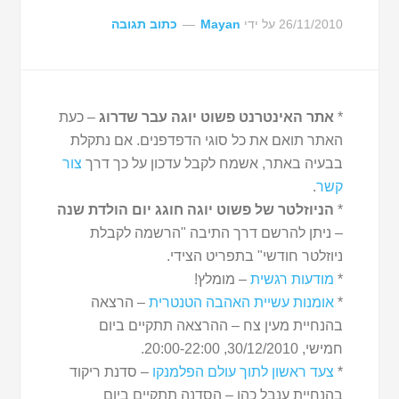
26/11/2010
על ידי
Mayan
כתוב תגובה
*
אתר האינטרנט פשוט יוגה עבר שדרוג
– כעת
האתר תואם את כל סוגי הדפדפנים. אם נתקלת
בבעיה באתר, אשמח לקבל עדכון על כך דרך
צור
קשר
.
*
הניוזלטר של פשוט יוגה חוגג יום הולדת שנה
– ניתן להרשם דרך התיבה "הרשמה לקבלת
ניוזלטר חודשי" בתפריט הצידי.
*
מודעות רגשית
– מומלץ!
*
אומנות עשיית האהבה הטנטרית
– הרצאה
בהנחיית מעין צח – ההרצאה תתקיים ביום
חמישי, 30/12/2010, 20:00-22:00.
*
צעד ראשון לתוך עולם הפלמנקו
– סדנת ריקוד
בהנחיית ענבל כהן – הסדנה תתקיים ביום