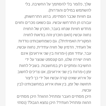
שלך, כלומר בלי להסתמך על החשיבה, בלי
להשתמש במילים והגדרות).
גם חוויות שכבר הסתיימו, ברגע התרחשותן,
עבורנו הן התרחשו עכשיו. גם כשאנו נזכרים וחווים
מחדש חוויות שנחוו בעבר, הזכרון של החוויה
נחווה עכשיו (האם הזכרון זהה בודאות לחוויה
המקורית האמיתית?). גם כשמחשבותינו נודדות
אל העתיד, הדמיון של חוויה עתידית, נחווה עכשיו.
עבר, עתיד וזמן (=מרווח בין שני אירועים) אינם
חוויה ישירה שלנו, הם קונספט שנוצר על ידי
החשיבה ומתקיים רק במחשבות. בשביל לחוות
זמן (=מרווח בין שני אירועים), אנו צריכים לחשוב
על אירוע שאינו קורה עכשיו ועל ידי כך ליצור
תחושה של זמן, בין אותו אירוע במחשבותינו לבין
עכשיו.
היכן מסתיים העבר ומתחיל ההווה? היכן מסתיים
ההווה ומתחיל העתיד? היכן נמצא הגבול? (נסה/י