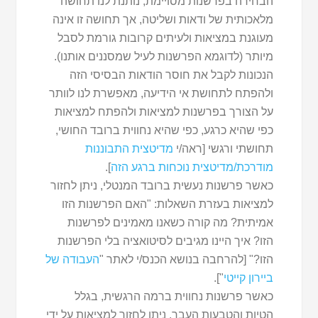
הבחירה בפרשנות מסויימת, נותנת לנו תחושה
מלאכותית של ודאות ושליטה, אך תחושה זו אינה
מעוגנת במציאות ולעיתים קרובות גורמת לסבל
מיותר (לדוגמא הפרשנות לעיל שמסננים אותנו).
הנכונות לקבל את חוסר הודאות הבסיסי הזה
ולהפתח לתחושת אי הידיעה, מאפשרת לנו לוותר
על הצורך בפרשנות למציאות ולהפתח למציאות
כפי שהיא כרגע, כפי שהיא נחווית ברובד החושי,
תחושתי ורגשי [ראה/י
מדיטצית התבוננות
מודרכת/מדיטצית נוכחות ברגע הזה
].
כאשר פרשנות נעשית ברובד המנטלי, ניתן לחזור
למציאות בעזרת השאלות: "האם הפרשנות הזו
אמיתית? מה קורה כשאנו מאמינים לפרשנות
הזו? איך היינו מגיבים לסיטואציה בלי הפרשנות
הזו?" [להרחבה בנושא הכנס/י לאתר "
העבודה של
ביירון קייטי
"].
כאשר פרשנות נחווית ברמה הרגשית, בגלל
הטיות והטבעות העבר, ניתן לחזור למציאות על ידי