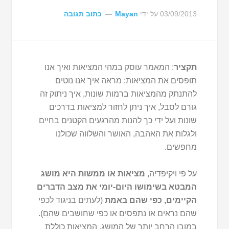
03/09/2013
על ידי
Mayan
כתוב תגובה
תקציר
: המאמר עוסק במהי המציאות ואיך אנו
תופסים את המציאות; מראה איך אנו נוטים
להתנתק מהמציאות ברמות שונות, איך ניתוק זה
גורם לסבל, איך ניתן לחזור למציאות בדרכים
שונות ועל ידי כך להנות מהרגעים הקטנים בחיים
ולגלות את האהבה, האושר והשלווה שכולנו
מחפשים.
על פי ויקיפדיה,
מציאות או ממשות היא מושג
המבטא בשימושו היום-יומי את מצב הדברים
הקיימים, כפי שהם באמת
(לעתים בניגוד לכפי
שהם נראים או נתפסים או כפי שחושבים שהם).
במובן הרחב יותר של המושג, המציאות כוללת