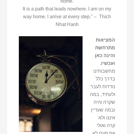
home.
It is a path that leads nowhere. I am on my
way home. I arrive at every step." – Thich
Nhat Hanh
המציאות
מתרחשת
והינה כאן
ועכשיו
.
מחשבותינו
בדרך כלל
נודדות לעבר
ולעתיד, במה
שקרה והיה
ובמה שעדיין
איננו ולא
קרה ואולי
אף פעם לא