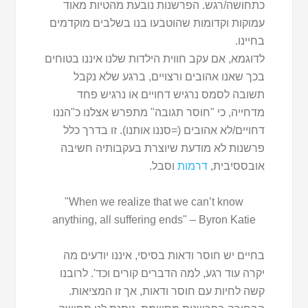
כתחושה/רגש. הפרשנות נובעת מהטיות מאוד
עמוקות וקדומות שהוטבעו בנו בשלבים מוקדמים
בחיינו.
לדוגמא, אם עקב חווית הילדות שלנו איננו בטוחים
בכך שאנו אהובים ורצויים, ברגע שלא נקבל
תשובה לסמס נרגיש דחויים או נרגיש פחד
מדחייה, כי "חוסר תגובה" מתפרש אצלנו כ"הננו
דחויים/לא אהובים (=סננו אותנו). זו בדרך כלל
פרשנות לא מודעת שיוצרת בעקבותיה חשיבה
אובססיבית,
דרמות
וסבל.
"When we realize that we can’t know
anything, all suffering ends" – Byron Katie
בחיים יש חוסר ודאות בסיסי, איננו יודעים מה
יקרה עוד רגע, למה הדברים קורים וכד'. לרובנו
קשה לחיות עם חוסר ודאות, אך זו המציאות.