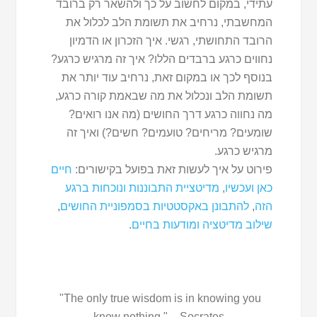
עתידי, במקום לחשוב על כך ולהשאר רק ברובד
המחשבתי, נרחיב את תשומת הלב לכלול את
הרובד התחושתי, רגשי. איך הזכרון או הדמיון
נחווים כרגע ברבדים הללו? איך זה מרגיש כרגע?
בנוסף לכך או במקום זאת, נרחיב עוד יותר את
תשומת הלב ונכלול את מה שבאמת קורה כרגע,
מה נחווה כרגע דרך החושים (מה אנו רואים?
שומעים? מריחים? טועמים? חשים?) ואיך זה
מרגיש כרגע.
פירוט על איך לעשות זאת בפועל בקישורים:
חיים
כאן ועכשיו
,
מדיטציית התבוננות ונוכחות ברגע
הזה
,
להתבונן באקסטטיות בסמפוניית החושים
,
שילוב מדיטציה ומודעות בחיים
.
"The only true wisdom is in knowing you
know nothing." – Socrates