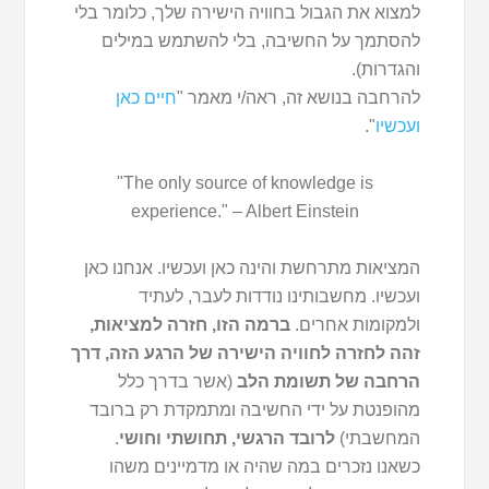
למצוא את הגבול בחוויה הישירה שלך, כלומר בלי
להסתמך על החשיבה, בלי להשתמש במילים
והגדרות).
להרחבה בנושא זה, ראה/י מאמר "
חיים כאן
ועכשיו
".
"The only source of knowledge is
experience." – Albert Einstein
המציאות מתרחשת והינה כאן ועכשיו. אנחנו כאן
ועכשיו. מחשבותינו נודדות לעבר, לעתיד
ולמקומות אחרים.
ברמה הזו, חזרה למציאות,
זהה לחזרה לחוויה הישירה של הרגע הזה, דרך
הרחבה של תשומת הלב
(אשר בדרך כלל
מהופנטת על ידי החשיבה ומתמקדת רק ברובד
המחשבתי)
לרובד הרגשי, תחושתי וחושי
.
כשאנו נזכרים במה שהיה או מדמיינים משהו