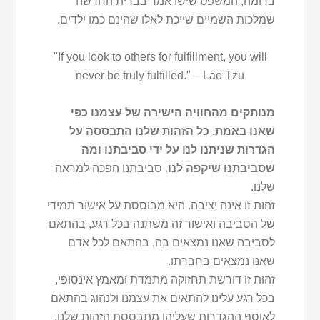
בדומה, המשפט שישו אמר בברית החדשה
שמלכות השמיים שייכת לאלו שהינם כמו ילדים.
"If you look to others for fulfillment, you will
never be truly fulfilled." – Lao Tzu
מנותקים מהחוויה הישירה של עצמנו כפי
שאנו באמת, כל הזהות שלנו התבססה על
הגדרות שניתנו לנו על ידי סביבתנו ומה
שסביבתנו שיקפה לנו
. סביבתנו הפכה למראה
שלנו.
זהות זו אינה יציבה. היא מבוססת על אישור תמידי
של הסביבה ואישור זה משתנה בכל רגע, בהתאם
לסביבה שאנו נמצאים בה, בהתאם לכל אדם
שאנו נמצאים בחברתו.
זהות זו דורשת תחזוקה מתמדת ומאמץ אינסופי,
בכל רגע עלינו להתאים את עצמנו ולנהוג בהתאם
לאוסף ההגדרות שעליהן מתבססת הזהות שלנו.