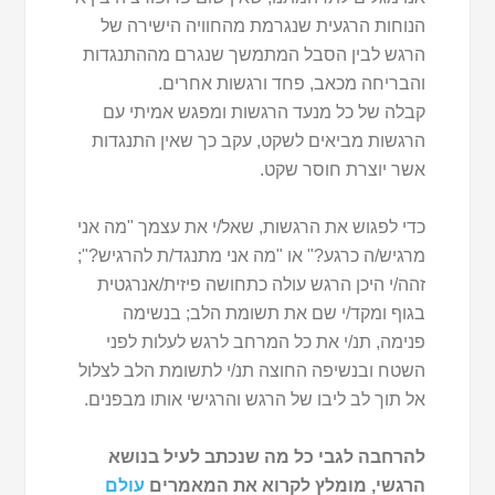
הנוחות הרגעית שנגרמת מהחוויה הישירה של
הרגש לבין הסבל המתמשך שנגרם מההתנגדות
והבריחה מכאב, פחד ורגשות אחרים.
קבלה של כל מנעד הרגשות ומפגש אמיתי עם
הרגשות מביאים לשקט, עקב כך שאין התנגדות
אשר יוצרת חוסר שקט.
כדי לפגוש את הרגשות, שאל/י את עצמך "מה אני
מרגיש/ה כרגע?" או "מה אני מתנגד/ת להרגיש?";
זהה/י היכן הרגש עולה כתחושה פיזית/אנרגטית
בגוף ומקד/י שם את תשומת הלב; בנשימה
פנימה, תנ/י את כל המרחב לרגש לעלות לפני
השטח ובנשיפה החוצה תנ/י לתשומת הלב לצלול
אל תוך לב ליבו של הרגש והרגישי אותו מבפנים.
להרחבה לגבי כל מה שנכתב לעיל בנושא
הרגשי, מומלץ לקרוא את המאמרים
עולם