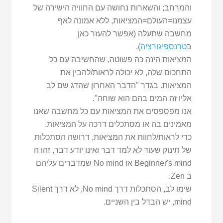
והמרחב; והשארות נחושה עם החוויה הישירה של
עצמנו=העולם=המציאות, ללא אמונה לאף
מחשבה שתעלה (אפשר להעזר כאן
ב
טרנספיגורציה
).
המציאות הינה כה פשוטה, שהחשיבה עם כל
התחכום שלה, לא יכולה לראות/להבין את
המציאות. בגדר "הדבר האחרון שהדג שם לב
אליו זה המים בהם הוא שוחה".
אנו מפספסים את המציאות עם כל מחשבה שאנו
מאמינים בה או מסתכלים דרכה על המציאות.
כדי לראות/לחוות את המציאות, דרושה הסתכלות
של תינוק שעוד לא למד דבר ואינו יודע דבר, זהו ה
Beginner's mind או No mind שמדברים עליהם
ב Zen.
שימו לב, הסתכלות דרך No mind, לא דרך Silent
mind, יש הבדל בין השניים.