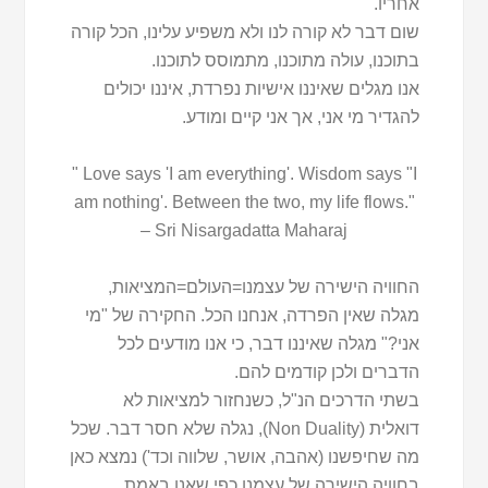
אחריו.
שום דבר לא קורה לנו ולא משפיע עלינו, הכל קורה
בתוכנו, עולה מתוכנו, מתמוסס לתוכנו.
אנו מגלים שאיננו אישיות נפרדת, איננו יכולים
להגדיר מי אני, אך אני קיים ומודע.
" Love says 'I am everything'. Wisdom says "I
am nothing'. Between the two, my life flows."
– Sri Nisargadatta Maharaj
החוויה הישירה של עצמנו=העולם=המציאות,
מגלה שאין הפרדה, אנחנו הכל. החקירה של "מי
אני?" מגלה שאיננו דבר, כי אנו מודעים לכל
הדברים ולכן קודמים להם.
בשתי הדרכים הנ"ל, כשנחזור למציאות לא
דואלית (Non Duality), נגלה שלא חסר דבר. שכל
מה שחיפשנו (אהבה, אושר, שלווה וכד') נמצא כאן
בחוויה הישירה של עצמנו כפי שאנו באמת.