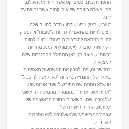
ההפרדה ביננו כסובייקט אשר חווה את העולם,
לבין העולם כאוסף של אובייקטים אשר נחווים על
ידנו.
"טוב"(=רצוי) ו"רע"(=דחוי) חדרו לחוויה שלנו.
רצינו להיות בהתאם להגדרות ה"טובות" ולהפסיק
להיות בהתאם להגדרות ה"רעות". רצינו לחוות
רק חוויות "טובות" (=נעימות) ולהמנע מחוויות
"רעות" (=כואבות). כאן התחילה ההתנגדות שלנו
למציאות.
בהקשר זה, ניתן להבין את המשמעות האמיתית
ביותר של ההנחייה ביהדות "לא תעשה לך פסל"
או שלא נותנים שם מפורש ל"שם" או המשפט
"אהיה אשר אהיה", כהמנעות מהמיסוך הראשוני
של צורה ושם, והשארות בחוויה הראשונית של
ינקותינו, החוויה הישירה של
עצמנו/המציאות/העולם/אלוהים ללא הפרדות
והגדרות.