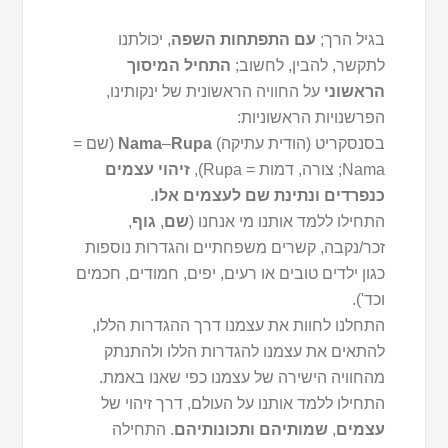
בגיל הרך;
עם התפתחות השפה
, יכולתנו
לתקשר, להבין, לחשוב;
התחיל המיסוך
הראשוני
על החוויה הראשונית של ינקותינו,
הפרשנויות הראשוניות:
בסנסקריט (הודית עתיקה)
Rupa
–
Nama
(שם =
Nama; צורה, דמות = Rupa),
זיהוי עצמים
כנפרדים ונתינת שם לעצמים אלו
.
התחילו ללמד אותנו מי אנחנו (
שם
,
גוף
,
זכר/נקבה, קשרים משפחתיים והגדרות נוספות
כגון ילדים טובים או רעים, יפים, חמודים, חכמים
וכד').
התחלנו לחוות את עצמנו דרך ההגדרות הללו,
להתאים את עצמנו להגדרות הללו ולהתנתק
מהחוויה הישירה של עצמנו כפי שאנו באמת.
התחילו ללמד אותנו על העולם, דרך זיהוי של
עצמים
,
שמותיהם
ותכונותיהם
. התחילה