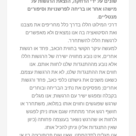
שונים על ידי הדחקה, הוצאת הרגשות על
מישהו אחר או בריחה לפרשנויות וסיפורים
מנטליים
.
דרכי המילוט הללו בדרך כלל מחריפים את מצבנו
ואת הסיטואציה בה אנו נמצאים ולא מאפשרים
לרגשות הללו להשתחרר.
למעשה עיקר הקושי בחווית הכאב, פחד או רגשות
אחרים, אינו נובע מחוויה ישירה של הרגשות הללו
אלא נובע מההתנגדות שלנו לחוות אותם. אנו
חווים את ההתנגדות שלנו, לא את הרגשות עצמם.
כשאנו משנים את גישתנו כלפי כאב, פחד ורגשות
אחרים; מפסיקים את נתיב הבריחה ובוחרים
בקבלה ומפגש ישיר עם הרגשות; אנו מגלים
שרגש שפוגשים וחווים אותו במלואו, משתחרר או
חושף רגש אחר מתחתיו שגם אותו ניתן לפגוש
ולחוות או שהרגש נשאר בעוצמה פחותה (כיוון
שאין התנגדות אליו) וניתן להכיל אותו.
אנו מגלים לתדהמתנו, שאין שום פרופורציה בין אי