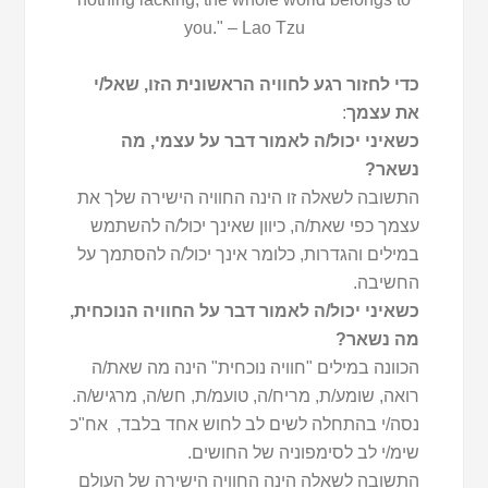
you." – Lao Tzu
כדי לחזור רגע לחוויה הראשונית הזו, שאל/י
את עצמך
:
כשאיני יכול/ה לאמור דבר על עצמי, מה
נשאר?
התשובה לשאלה זו הינה החוויה הישירה שלך את
עצמך כפי שאת/ה, כיוון שאינך יכול/ה להשתמש
במילים והגדרות, כלומר אינך יכול/ה להסתמך על
החשיבה.
כשאיני יכול/ה לאמור דבר על החוויה הנוכחית,
מה נשאר?
הכוונה במילים "חוויה נוכחית" הינה מה שאת/ה
רואה, שומע/ת, מריח/ה, טועמ/ת, חש/ה, מרגיש/ה.
נסה/י בהתחלה לשים לב לחוש אחד בלבד, אח"כ
שימ/י לב לסימפוניה של החושים.
התשובה לשאלה הינה החוויה הישירה של העולם