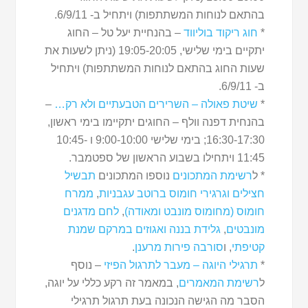
בהתאם לנוחות המשתתפות) ויתחיל ב- 6/9/11.
*
חוג ריקוד בוליווד
– בהנחיית יעל טל – החוג
יתקיים בימי שלישי, 19:05-20:05 (ניתן לשעות את
שעות החוג בהתאם לנוחות המשתתפות) ויתחיל
ב- 6/9/11.
*
שיטת פאולה – השרירים הטבעתיים ולא רק…
–
בהנחית דפנה וולף – החוגים יתקיימו בימי ראשון,
16:30-17:30; בימי שלישי 9:00-10:00 ו 10:45-
11:45 ויתחילו בשבוע הראשון של ספטמבר.
* ל
רשימת המתכונים
נוספו המתכונים
תבשיל
חצילים וגרגירי חומוס ברוטב עגבניות
,
ממרח
חומוס (מחומוס מונבט ומאודה)
,
לחם מדגנים
מונבטים
,
גלידת בננה ואגוזים במרקם שמנת
קטיפתי
, ו
סורבה פירות מרענן
.
*
תרגילי היוגה – מעבר לתרגול הפיזי
– נוסף
ל
רשימת המאמרים
, במאמר זה רקע כללי על יוגה,
הסבר מה הגישה הנכונה בעת תרגול תרגילי