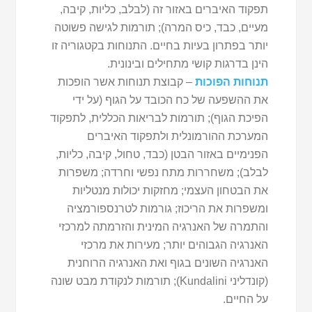
תפקוד האיברים באזור זה (לבלב, כליות, קיבה,
מעיים, כבד, כיס המרה); תורמות לגישה פשוטה
יותר בפתרון בעיות בחיים. התנוחות בקטגוריה זו
הינן בדרגות קושי מתחילים ובינונית.
תנוחות הפוכות
– קבוצת תנוחות אשר הופכות
את ההשפעה של כח הכובד על הגוף (על ידי
הפיכת הגוף); תורמות לבריאות הכללית, לתפקוד
המערכת ההורמונלית ולתפקוד האיברים
הפנימיים באזור הבטן (כבד, טחול, קיבה, כליות,
לבלב); משחררות מתח נפשי וחרדה; משפרות
את הבטחון העצמי; מחזקות יכולות מנטליות
ומשפרות את הריכוז; גורמות לטרנספורמציה
והתמרה של האנרגיה המינית והזרמתה למרכזי
האנרגיה הגבוהים יותר; מעירות את מרכזי
האנרגיה השונים בגוף ואת האנרגיה הרוחנית
(קונדליני Kundalini); תורמות לנקודת מבט שונה
על החיים.