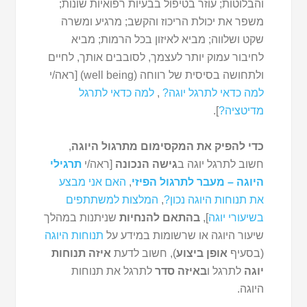
והבלוטות; עוזר בטיפול בבעיות רפואיות שונות;
משפר את יכולת הריכוז והקשב; מרגיע ומשרה
שקט ושלווה; מביא לאיזון בכל הרמות; מביא
לחיבור עמוק יותר לעצמך, לסובבים אותך, לחיים
ולתחושה בסיסית של רווחה (well being) [ראה/י
למה כדאי לתרגל יוגה?
,
למה כדאי לתרגל
מדיטציה?
].
כדי להפיק את המקסימום מתרגול היוגה
,
חשוב לתרגל יוגה ב
גישה הנכונה
[ראה/י
תרגילי
היוגה – מעבר לתרגול הפיזי
,
האם אני מבצע
את תנוחות היוגה נכון?
,
המלצות למשתתפים
בשיעורי יוגה
],
בהתאם להנחיות
שניתנות במהלך
שיעור היוגה או שרשומות במידע על
תנוחות היוגה
(בסעיף
אופן ביצוע
), חשוב לדעת
איזה תנוחות
יוגה
לתרגל ו
באיזה סדר
לתרגל את תנוחות
היוגה.