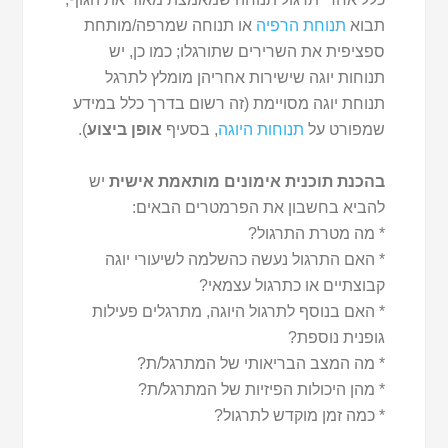
תבוא
תנוחת הרפיה
או תנוחה שמרפה/מותחת
ספציפית את השרירים שתורגלו; כמו כן, יש
תנוחות יוגה שישירות אחריהן מומלץ לתרגל
תנוחת יוגה מסויימת (זה רשום בדרך כלל במידע
שמפורט על
תנוחות היוגה
, בסעיף
אופן ביצוע
).
בהכנת תוכנית אימונים מותאמת אישית
יש
להביא בחשבון את הפרמטרים הבאים:
* מה מטרת התרגול?
* האם התרגול נעשה כהשלמה לשיעורי יוגה
קבוצתיים או כתרגול עצמאי?
* האם בנוסף לתרגול היוגה, מתרגלים פעילות
גופנית נוספת?
* מה המצב הבריאותי של המתרגל/ת?
* מהן היכולות הפיזיות של המתרגל/ת?
* כמה זמן מוקדש לתרגול?