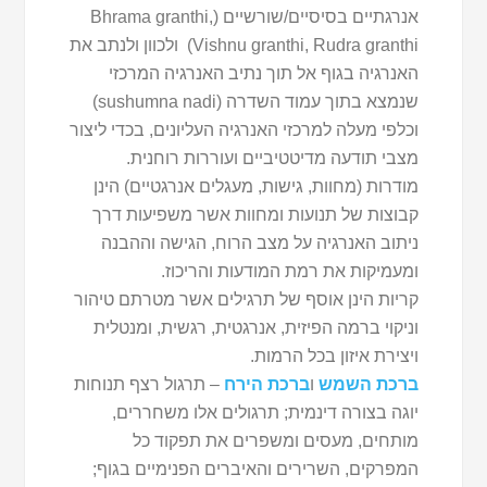
אנרגתיים בסיסיים/שורשיים (Bhrama granthi,
Vishnu granthi, Rudra granthi) ולכוון ולנתב את
האנרגיה בגוף אל תוך נתיב האנרגיה המרכזי
שנמצא בתוך עמוד השדרה (sushumna nadi)
וכלפי מעלה למרכזי האנרגיה העליונים, בכדי ליצור
מצבי תודעה מדיטטיביים ועוררות רוחנית.
מודרות (מחוות, גישות, מעגלים אנרגטיים) הינן
קבוצות של תנועות ומחוות אשר משפיעות דרך
ניתוב האנרגיה על מצב הרוח, הגישה וההבנה
ומעמיקות את רמת המודעות והריכוז.
קריות הינן אוסף של תרגילים אשר מטרתם טיהור
וניקוי ברמה הפיזית, אנרגטית, רגשית, ומנטלית
ויצירת איזון בכל הרמות.
ברכת השמש
ו
ברכת הירח
– תרגול רצף תנוחות
יוגה בצורה דינמית; תרגולים אלו משחררים,
מותחים, מעסים ומשפרים את תפקוד כל
המפרקים, השרירים והאיברים הפנימיים בגוף;