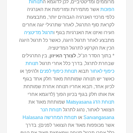
מרוממים ומדיטטיביים, לכן לדוגמא ה
תנוחות
הפוכות
אשר מתמירות ומזרימות את האנרגיה
כלפי מרכזי האנרגיה הגבוהים יותר, מתבצעות
לקראת סוף התרגול, לאחר שתרגילי יוגה אחרים
העירו ואיזנו את האנרגיות בגוף ו
תרגול מדיטציה
מתבצע לאחר תרגול היוגה, כאשר כל תרגול היוגה
הכין את הקרקע לתרגול המדיטציה.
* בתוך הסדר הנ"ל,
לצורך האיזון
, בין התרגילים
שבחרת לתרגל, בדרך כלל אחרי תרגול
תנוחת
כיפוף לאחור
תבוא
תנוחת כיפוף לפנים
ולהיפך או
כאשר יש תנוחה שמותחת מאוד חלק אחד בגוף
לכיוון אחד, תבוא אחריו תנוחה אחרת שמותחת
את אותו חלק בגוף בכיוון הפוך (לדוגמא אחרי
תנוחת הדג Matsyasana
שמותחת מאוד את
הצוואר לאחור, נהוג לתרגל
תנוחת הנר
Sarvangasana
או
תנוחת המחרשה Halasana
אשר מכופפות מאוד את הצוואר לפנים); בדרך
כלל אחרי תרגול תנוחה שמאמצת מאוד את הגוף,