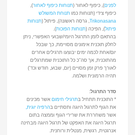
לפנים
), כיפוף לאחור (
תנוחות כיפוף לאחור
),
כיפוף צידי (תנוחות כמו
תנוחת המשולש
Trikonasana
, גרסה ראשונה), פיתול (
תנוחות
פיתול
), הפיכה (
תנוחות הפוכות
).
בהתאם לזמן התרגול היומי/שבועי האפשרי, ניתן
לחלק תוכנית אימונים מסויימת, כך שבכל
יום/אחת לכמה ימים יבוצעו תרגילים אחרים
מהתוכנית, אך סה"כ כל התוכנית שמתרגלים
לאורך פרק זמן מסויים (יום, שבוע, חודש וכד')
תהיה הרמונית ושלמה.
סדר התרגול
:
* התוכנית תתחיל ב
תרגילי חימום
אשר מכינים
את הגוף לתרגול היוגה ותסתיים ב
הרפיה יוגית,
אשר משחררת את שרירי הגוף וממצה בתום
תרגול היוגה את האפקט של תרגול היוגה מבחינה
אנרגטית, רגשית, מנטלית ורוחנית.