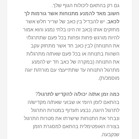
גם רק בהתאם ליכולות הגוף שלך.
חשוב מאד להמנע מתנוחות אשר גורמות לך
לכאב
. יש להבדיל בין כאב של שריר חלש אשר
מחזקים אותו (כאב זה הינו בלתי נמנע והוא אמור
להיות מורגש פחות ופחות בכל פעם שתתרגל/י
את התנוחה) לבין כאב חד אשר מתחזק עקב
השהות בתנוחה או בכל פעם שאת/ה מתרגל/ת
את התנוחה (במקרה של כאב חד יש להמנע
מתרגול התנוחה עד שתתייעצ/י עם מורה/ת יוגה
מוסמכ/ת).
כמה זמן את/ה יכול/ה להקדיש לתרגול
?
בהתאם לזמן היומי או שבועי שאת/ה מקדיש/ה
לתרגול היוגה, נבצע תעדוף במטרות התרגול
ונבחר את התנוחות שישרתו את מטרות התרגול
בצורה האופטימלית בהתאם למסגרת הזמן
שנקבעה.