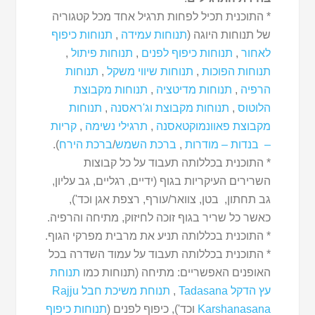
* התוכנית תכיל לפחות תרגיל אחד מכל קטגוריה
של תנוחות היוגה (
תנוחות עמידה
,
תנוחות כיפוף
לאחור
,
תנוחות כיפוף לפנים
,
תנוחות פיתול
,
תנוחות הפוכות
,
תנוחות שיווי משקל
,
תנוחות
הרפיה
,
תנוחות מדיטציה
,
תנוחות מקבוצת
הלוטוס
,
תנוחות מקבוצת וג'ראסנה
,
תנוחות
מקבוצת פאוונמוקטאסנה
,
תרגילי נשימה
,
קריות
– בנדות – מודרות
,
ברכת השמש
/
ברכת הירח
).
* התוכנית בכללותה תעבוד על כל קבוצות
השרירים העיקריות בגוף (ידיים, רגליים, גב עליון,
גב תחתון, בטן, צוואר/עורף, רצפת אגן וכד'),
כאשר כל שריר בגוף זוכה לחיזוק, מתיחה והרפיה.
* התוכנית בכללותה תניע את מרבית מפרקי הגוף.
* התוכנית בכללותה תעבוד על עמוד השדרה בכל
האופנים האפשריים: מתיחה (תנוחות כמו
תנוחת
עץ הדקל Tadasana
,
תנוחת משיכת חבל Rajju
Karshanasana
וכד'), כיפוף לפנים (
תנוחות כיפוף