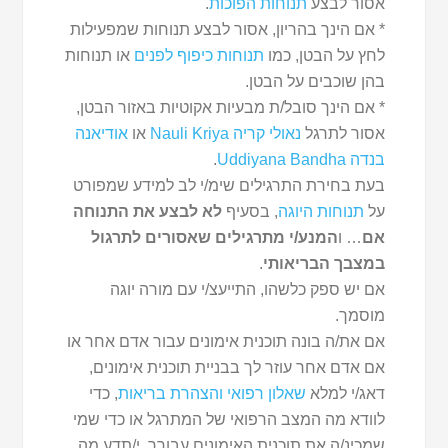
אסור לבצע
תנוחות הפוכות
.
* אם הינך בהריון, אסור לבצע תנוחות שמפעילות
לחץ על הבטן, כמו
תנוחות כיפוף לפנים
או תנוחות
בהן שוכבים על הבטן.
* אם הינך סובל/ת מבעיות אקוטיות באזור הבטן,
אסור לתרגל
נאולי קריה Nauli Kriya
או
אודיאנה
בנדה Uddiyana Bandha
.
בעת בחירת התרגילים שימ/י לב למידע שמפורט
על
תנוחות היוגה
, בסעיף
לא לבצע את התנוחה
אם
… ו
המנע/י מתרגילים שאסורים לתרגול
במצבך הבריאותי
.
אם יש ספק כלשהו, התייעצ/י עם מורה יוגה
מוסמך.
אם את/ה בונה תוכנית אימונים עבור אדם אחר או
אם אדם אחר עוזר לך בבניית תוכנית אימונים,
דאג/י למלא
שאלון רפואי והצהרת בריאות
, כדי
לוודא מה המצב הרפואי של המתרגל או כדי שמי
שמכינ/ה את תוכנית האימונים עבורך, י/תדע מה