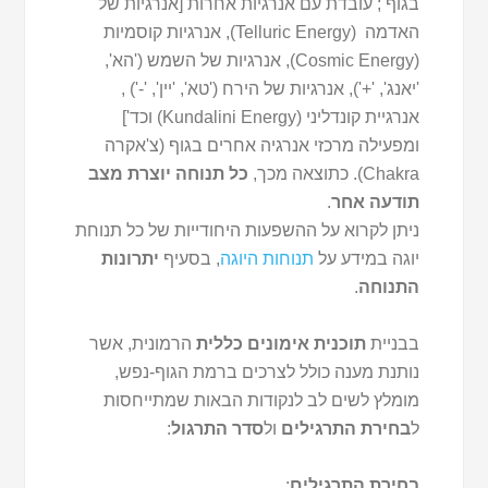
בגוף ; עובדת עם אנרגיות אחרות [אנרגיות של
האדמה (Telluric Energy), אנרגיות קוסמיות
(Cosmic Energy), אנרגיות של השמש ('הא',
'יאנג', '+'), אנרגיות של הירח ('טא', 'יין', '-') ,
אנרגיית קונדליני (Kundalini Energy) וכד']
ומפעילה מרכזי אנרגיה אחרים בגוף (צ'אקרה
Chakra). כתוצאה מכך,
כל תנוחה יוצרת מצב
תודעה אחר
.
ניתן לקרוא על ההשפעות היחודייות של כל תנוחת
יוגה במידע על
תנוחות היוגה
, בסעיף
יתרונות
התנוחה
.
בבניית
תוכנית אימונים כללית
הרמונית, אשר
נותנת מענה כולל לצרכים ברמת הגוף-נפש,
מומלץ לשים לב לנקודות הבאות שמתייחסות
ל
בחירת התרגילים
ול
סדר התרגול
:
בחירת התרגילים
: