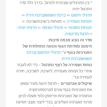
* בין התרגילים שבחרת לתרגל, בדרך כלל סדר
התרגול יהיה:
תרגילי חימום
->
ברכת השמש
/
ברכת הירח
->
תנוחות העמידה
-> תנוחות בישיבה/שכיבה ->
תנוחות הפוכות
->
תרגילי נשימה
->
הרפיה יוגית
-
>
תרגול מדיטציה
.
סדר זה נובע מכמה סיבות
:
חימום ומתיחת הגוף והנעה התחלתית של
האנרגיות בגוף
ע"י
תרגילי החימום
ו
ברכת
השמש
/
ברכת הירח
.
נוחות ושמירה על רצף התרגול
– כדי לא לעבור
אחרי כל תנוחה מעמידה, לישיבה, לשכיבה, חזרה
לעמידה וכד'.
שיקולים אנרגטיים
– תרגול היוגה מעיר ומאזן
את האנרגיות בגוף וגורם לטרנספורמציה
והתמרה של האנרגיות וזרימתן כלפי מעלה לכיוון
מרכזי האנרגיה העליונים, בכדי ליצור מצבי תודעה